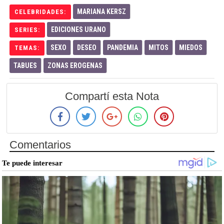
MARIANA KERSZ
CELEBRIDADES:
EDICIONES URANO
SERIES:
SEXO
DESEO
PANDEMIA
MITOS
MIEDOS
TEMAS:
TABUES
ZONAS EROGENAS
Compartí esta Nota
Comentarios