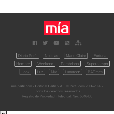
Diario Perfil
Noticias
Marie Claire
Fortuna
Hombre
Weekend
Parabrisas
Supercampo
Look
Luz
Mía
Lunateen
BATimes
mia.perfil.com - Editorial Perfil S.A.
| © Perfil.com 2006-2026 -
Todos los derechos reservados
Registro de Propiedad Intelectual: Nro. 5346433