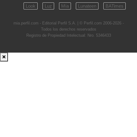
Look
Luz
Mía
Lunateen
BATimes
mia.perfil.com - Editorial Perfil S.A.
| © Perfil.com 2006-2026 -
Todos los derechos reservados
Registro de Propiedad Intelectual: Nro. 5346433