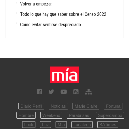
Volver a empezar.
Todo lo que hay que saber sobre el Censo 2022
Cómo evitar sentirse despreciado
Diario Perfil
Noticias
Marie Claire
Fortuna
Hombre
Weekend
Parabrisas
Supercampo
Look
Luz
Mía
Lunateen
BATimes