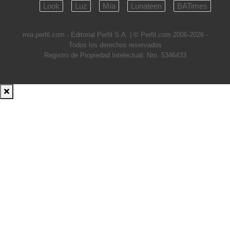
Look
Luz
Mía
Lunateen
BATimes
mia.perfil.com - Editorial Perfil S.A.
| © Perfil.com 2006-2026 -
Todos los derechos reservados
Registro de Propiedad Intelectual: Nro. 5346433