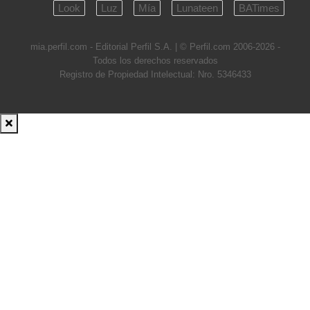
Look
Luz
Mía
Lunateen
BATimes
mia.perfil.com - Editorial Perfil S.A.
| © Perfil.com 2006-2026 -
Todos los derechos reservados
Registro de Propiedad Intelectual: Nro. 5346433