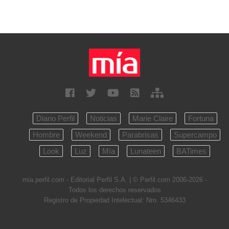
Diario Perfil
Noticias
Marie Claire
Fortuna
Hombre
Weekend
Parabrisas
Supercampo
Look
Luz
Mía
Lunateen
BATimes
mia.perfil.com - Editorial Perfil S.A.
| © Perfil.com 2006-2026 -
Todos los derechos reservados
Registro de Propiedad Intelectual: Nro. 5346433