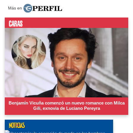
Más en
Benjamín Vicuña comenzó un nuevo romance con Milca
Gili, exnovia de Luciano Pereyra