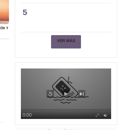
5
ÓN Y
VER MÁS
,