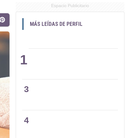
Espacio Publicitario
MÁS LEÍDAS DE PERFIL
1
2
3
4