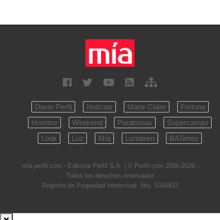
Diario Perfil
Noticias
Marie Claire
Fortuna
Hombre
Weekend
Parabrisas
Supercampo
Look
Luz
Mía
Lunateen
BATimes
mia.perfil.com - Editorial Perfil S.A.
| © Perfil.com 2006-2026 -
Todos los derechos reservados
Registro de Propiedad Intelectual: Nro. 5346433