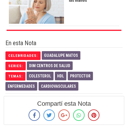
las manos
En esta Nota
GUADALUPE MATOS
CELEBRIDADES:
DIM CENTROS DE SALUD
SERIES:
COLESTEROL
HDL
PROTECTOR
TEMAS:
ENFERMEDADES
CARDIOVASCULARES
Compartí esta Nota