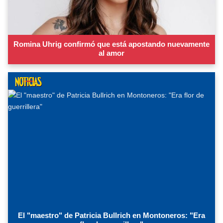
Romina Uhrig confirmó que está apostando nuevamente
al amor
El "maestro" de Patricia Bullrich en Montoneros: "Era