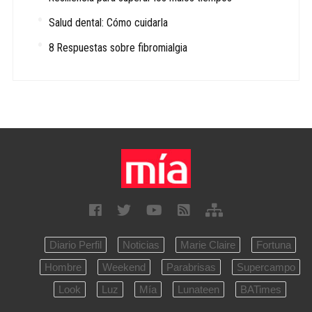
Salud dental: Cómo cuidarla
8 Respuestas sobre fibromialgia
Diario Perfil
Noticias
Marie Claire
Fortuna
Hombre
Weekend
Parabrisas
Supercampo
Look
Luz
Mía
Lunateen
BATimes