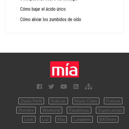
Cómo bajar el ácido úrico
Cómo aliviar los zumbidos de oído
Diario Perfil
Noticias
Marie Claire
Fortuna
Hombre
Weekend
Parabrisas
Supercampo
Look
Luz
Mía
Lunateen
BATimes