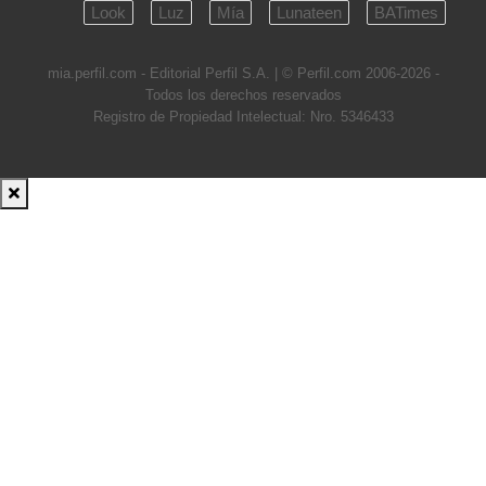
Look
Luz
Mía
Lunateen
BATimes
mia.perfil.com - Editorial Perfil S.A.
| © Perfil.com 2006-2026 -
Todos los derechos reservados
Registro de Propiedad Intelectual: Nro. 5346433