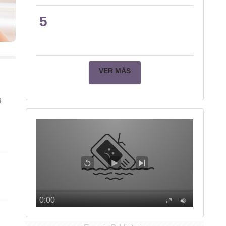
5
VER MÁS
s