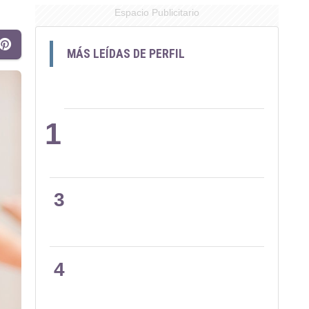
Espacio Publicitario
MÁS LEÍDAS DE PERFIL
1
2
3
4