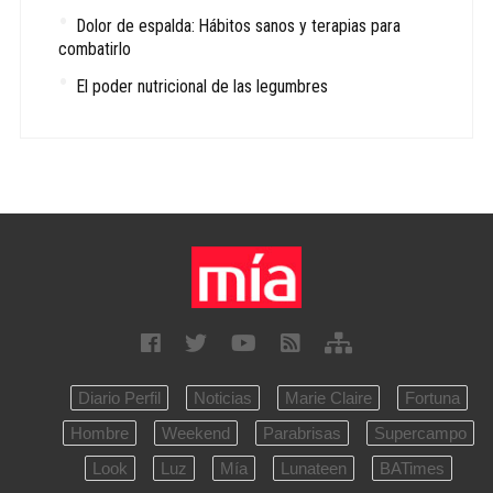
Dolor de espalda: Hábitos sanos y terapias para
combatirlo
El poder nutricional de las legumbres
Diario Perfil
Noticias
Marie Claire
Fortuna
Hombre
Weekend
Parabrisas
Supercampo
Look
Luz
Mía
Lunateen
BATimes