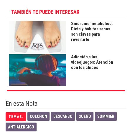
TAMBIÉN TE PUEDE INTERESAR
Síndrome metabólico:
Dieta y hábitos sanos
son claves para
revertirlo
Adicción a los
videojuegos: Atención
con los chicos
En esta Nota
COLCHON
DESCANSO
SUEÑO
SOMMIER
TEMAS:
ANTIALERGICO