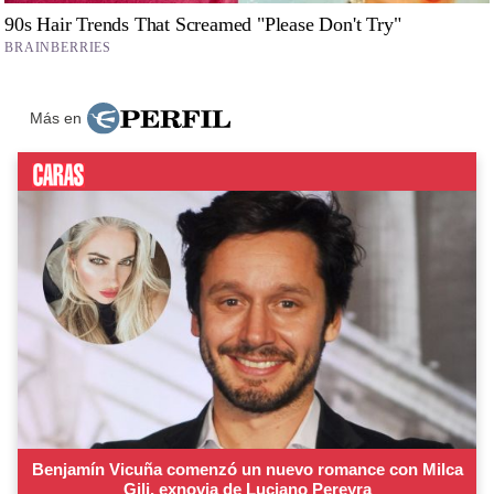
Más en
Benjamín Vicuña comenzó un nuevo romance con Milca
Gili, exnovia de Luciano Pereyra