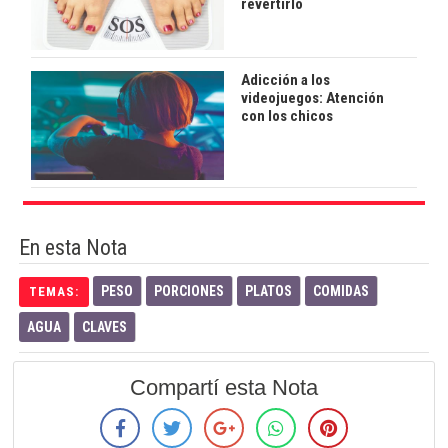
revertirlo
Adicción a los
videojuegos: Atención
con los chicos
En esta Nota
PESO
PORCIONES
PLATOS
COMIDAS
TEMAS:
AGUA
CLAVES
Compartí esta Nota