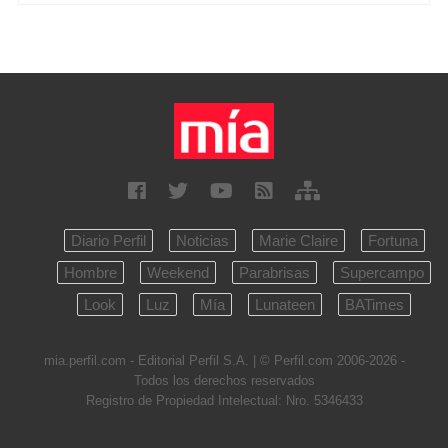
Diario Perfil
Noticias
Marie Claire
Fortuna
Hombre
Weekend
Parabrisas
Supercampo
Look
Luz
Mía
Lunateen
BATimes
mia.perfil.com - Editorial Perfil S.A.
| © Perfil.com 2006-2026 -
Todos los derechos reservados
Registro de Propiedad Intelectual: Nro. 5346433