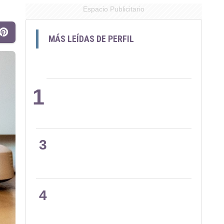
Espacio Publicitario
MÁS LEÍDAS DE PERFIL
1
2
3
4