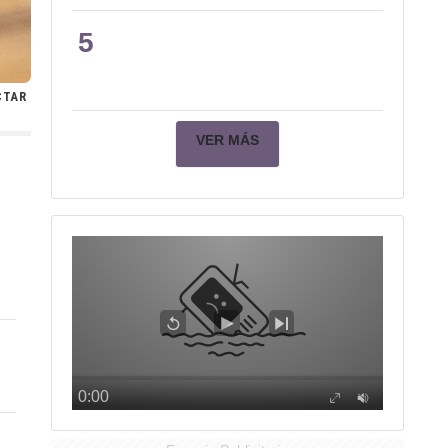
5
CTAR
VER MÁS