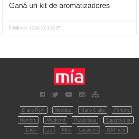
Ganá un kit de aromatizadores
Publicado: 19-06-2013 22:25
Diario Perfil
Noticias
Marie Claire
Fortuna
Hombre
Weekend
Parabrisas
Supercampo
Look
Luz
Mía
Lunateen
BATimes