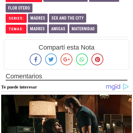
FLOR OTERO
MADRES
SEX AND THE CITY
SERIES:
MADRES
AMIGAS
MATERNIDAD
TEMAS:
Compartí esta Nota
Comentarios