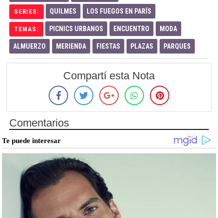
QUILMES
LOS FUEGOS EN PARÍS
SERIES:
PICNICS URBANOS
ENCUENTRO
MODA
TEMAS:
ALMUERZO
MERIENDA
FIESTAS
PLAZAS
PARQUES
Compartí esta Nota
Comentarios