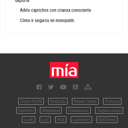
deporte
Adiós caprichos con crianza consciente
Cómo ir seguros en monopatín
Diario Perfil
Noticias
Marie Claire
Fortuna
Hombre
Weekend
Parabrisas
Supercampo
Look
Luz
Mía
Lunateen
BATimes