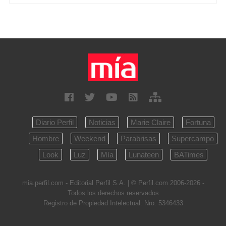
Diario Perfil
Noticias
Marie Claire
Fortuna
Hombre
Weekend
Parabrisas
Supercampo
Look
Luz
Mía
Lunateen
BATimes
mia.perfil.com - Editorial Perfil S.A.
| © Perfil.com 2006-2026 -
Todos los derechos reservados
Registro de Propiedad Intelectual: Nro. 5346433