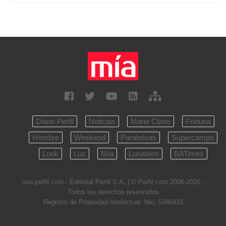
Diario Perfil
Noticias
Marie Claire
Fortuna
Hombre
Weekend
Parabrisas
Supercampo
Look
Luz
Mía
Lunateen
BATimes
mia.perfil.com - Editorial Perfil S.A.
| © Perfil.com 2006-2026 -
Todos los derechos reservados
Registro de Propiedad Intelectual: Nro. 5346433