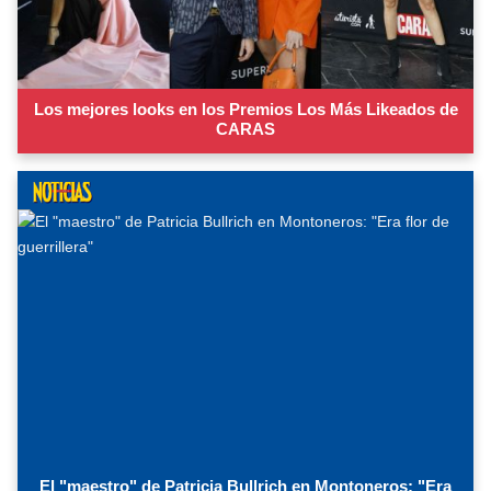
Los mejores looks en los Premios Los Más Likeados de
CARAS
El "maestro" de Patricia Bullrich en Montoneros: "Era