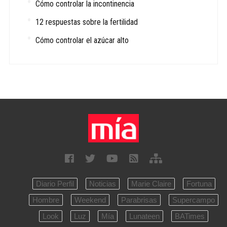
Cómo controlar la incontinencia
12 respuestas sobre la fertilidad
Cómo controlar el azúcar alto
Diario Perfil
Noticias
Marie Claire
Fortuna
Hombre
Weekend
Parabrisas
Supercampo
Look
Luz
Mía
Lunateen
BATimes