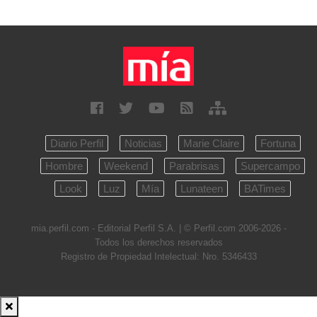
Diario Perfil
Noticias
Marie Claire
Fortuna
Hombre
Weekend
Parabrisas
Supercampo
Look
Luz
Mía
Lunateen
BATimes
mia.perfil.com - Editorial Perfil S.A.
| © Perfil.com 2006-2026 -
Todos los derechos reservados
Registro de Propiedad Intelectual: Nro. 5346433