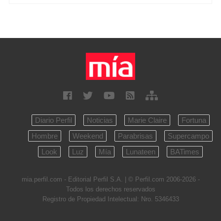
Diario Perfil
Noticias
Marie Claire
Fortuna
Hombre
Weekend
Parabrisas
Supercampo
Look
Luz
Mía
Lunateen
BATimes
mia.perfil.com - Editorial Perfil S.A.
| © Perfil.com 2006-2026 -
Todos los derechos reservados
Registro de Propiedad Intelectual: Nro. 5346433