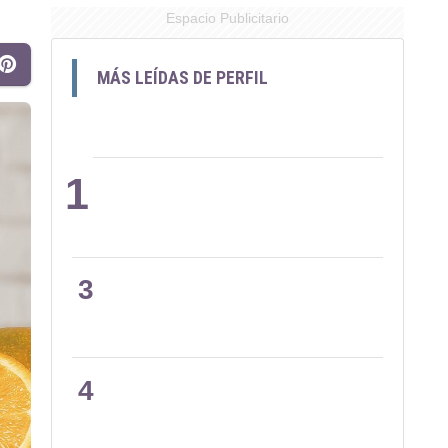
Espacio Publicitario
MÁS LEÍDAS DE PERFIL
1
2
3
4