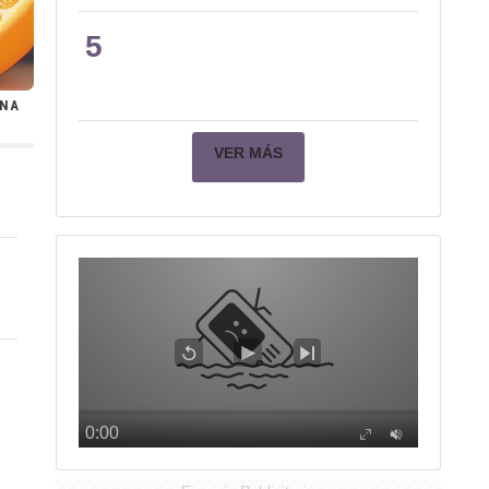
5
UNA
VER MÁS