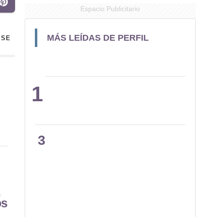
Espacio Publicitario
MÁS LEÍDAS DE PERFIL
 SE
1
2
3
,
os