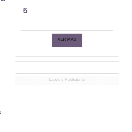
5
VER MÁS
Espacio Publicitario
e
s