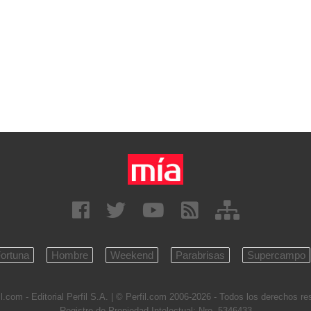
ortuna
Hombre
Weekend
Parabrisas
Supercampo
l.com - Editorial Perfil S.A.
| © Perfil.com 2006-2026 - Todos los derechos r
Registro de Propiedad Intelectual: Nro. 5346433