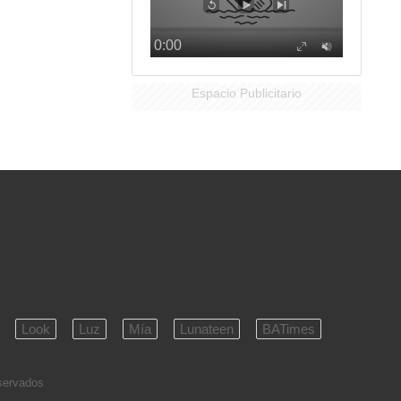
Espacio Publicitario
Look
Luz
Mía
Lunateen
BATimes
eservados