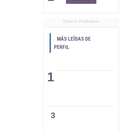
Espacio Publicitario
MÁS LEÍDAS DE
PERFIL
1
2
3