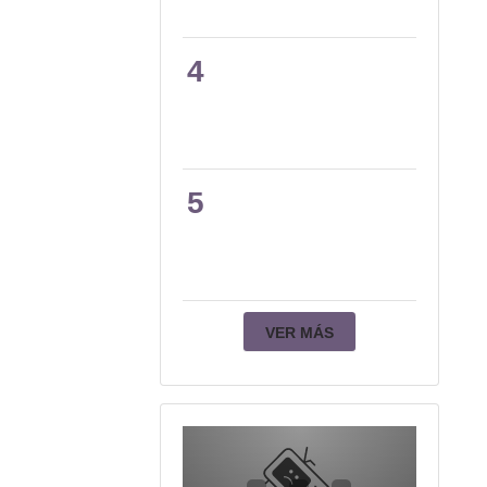
4
5
VER MÁS