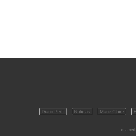
Diario Perfil
Noticias
Marie Claire
F
mia.perfi