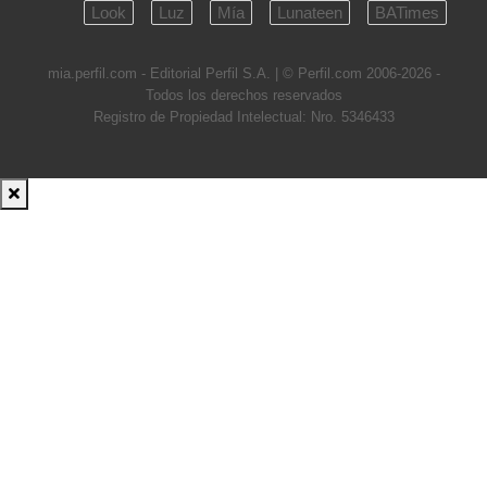
Look
Luz
Mía
Lunateen
BATimes
mia.perfil.com - Editorial Perfil S.A.
| © Perfil.com 2006-2026 -
Todos los derechos reservados
Registro de Propiedad Intelectual: Nro. 5346433