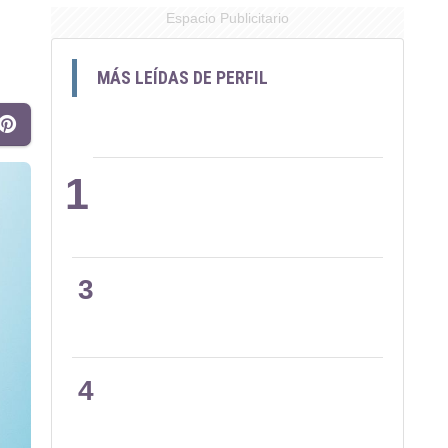
Espacio Publicitario
MÁS LEÍDAS DE PERFIL
1
2
3
4