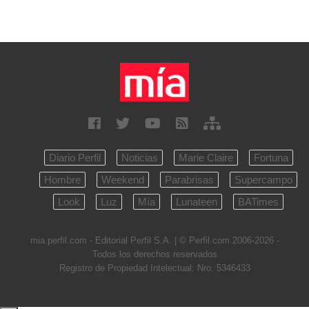
Diario Perfil
Noticias
Marie Claire
Fortuna
Hombre
Weekend
Parabrisas
Supercampo
Look
Luz
Mía
Lunateen
BATimes
mia.perfil.com - Editorial Perfil S.A.
| © Perfil.com 2006-2026 -
Todos los derechos reservados
Registro de Propiedad Intelectual: Nro. 5346433