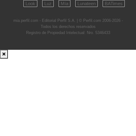
Look
Luz
Mía
Lunateen
BATimes
mia.perfil.com - Editorial Perfil S.A.
| © Perfil.com 2006-2026 -
Todos los derechos reservados
Registro de Propiedad Intelectual: Nro. 5346433