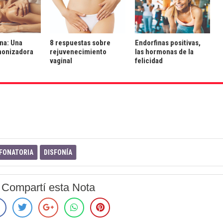
na: Una
8 respuestas sobre
Endorfinas positivas,
monizadora
rejuvenecimiento
las hormonas de la
vaginal
felicidad
FONATORIA
DISFONÍA
Compartí esta Nota