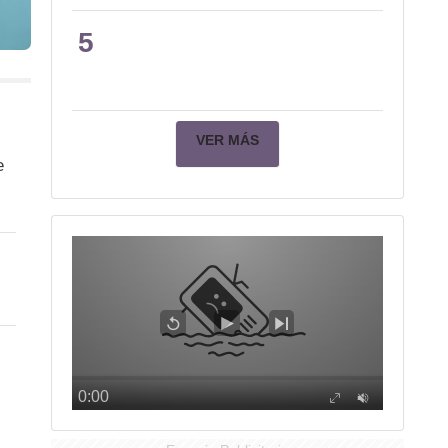
5
VER MÁS
e