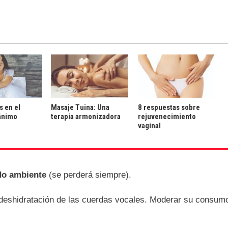
s en el
Masaje Tuina: Una
8 respuestas sobre
ánimo
terapia armonizadora
rejuvenecimiento
vaginal
ido ambiente
(se perderá siempre).
eshidratación de las cuerdas vocales. Moderar su consum