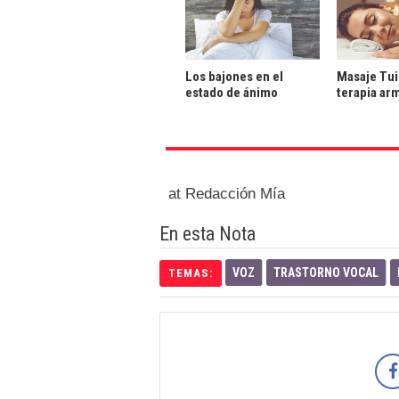
Los bajones en el
Masaje Tui
estado de ánimo
terapia ar
at Redacción Mía
En esta Nota
VOZ
TRASTORNO VOCAL
TEMAS: