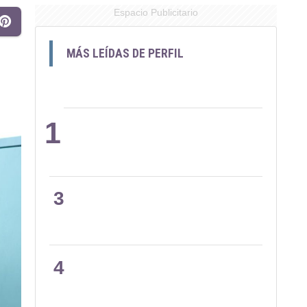
Espacio Publicitario
MÁS LEÍDAS DE PERFIL
1
2
3
4