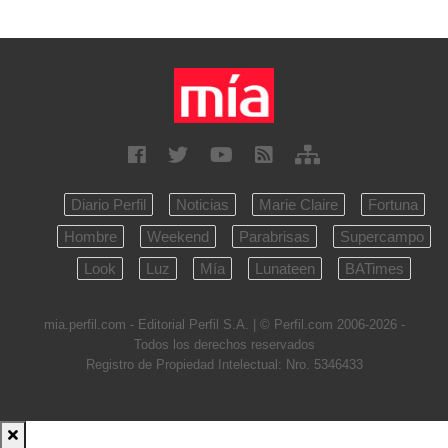
Diario Perfil
Noticias
Marie Claire
Fortuna
Hombre
Weekend
Parabrisas
Supercampo
Look
Luz
Mía
Lunateen
BATimes
mia.perfil.com - Editorial Perfil S.A.
| © Perfil.com 2006-2026 -
Todos los derechos reservados
Registro de Propiedad Intelectual: Nro. 5346433