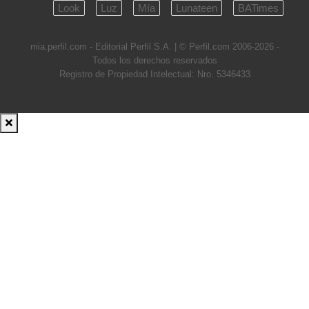
Look
Luz
Mía
Lunateen
BATimes
mia.perfil.com - Editorial Perfil S.A.
| © Perfil.com 2006-2026 -
Todos los derechos reservados
Registro de Propiedad Intelectual: Nro. 5346433