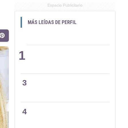
Espacio Publicitario
MÁS LEÍDAS DE PERFIL
1
2
3
4