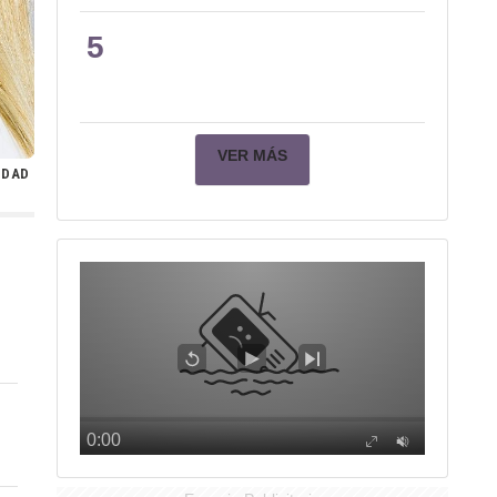
5
VER MÁS
IDAD