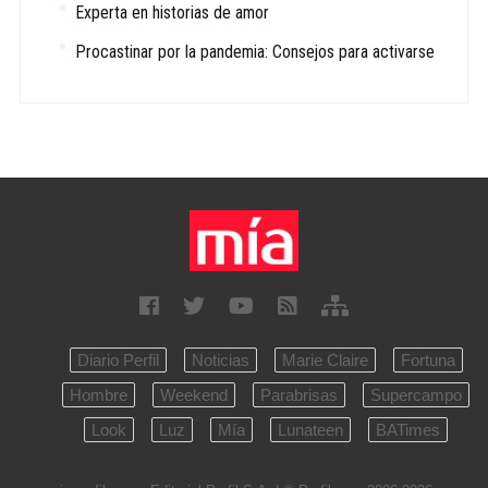
Experta en historias de amor
Procastinar por la pandemia: Consejos para activarse
Diario Perfil
Noticias
Marie Claire
Fortuna
Hombre
Weekend
Parabrisas
Supercampo
Look
Luz
Mía
Lunateen
BATimes