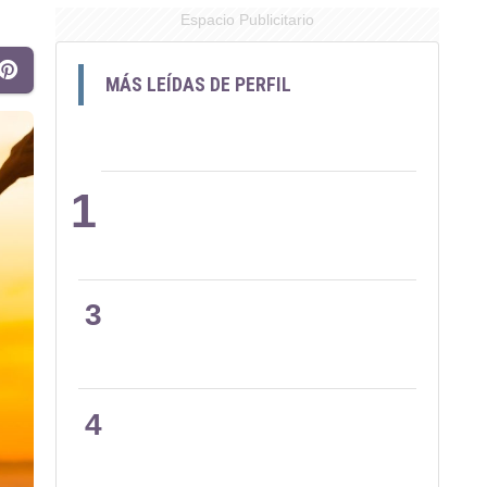
Espacio Publicitario
MÁS LEÍDAS DE PERFIL
1
2
3
4