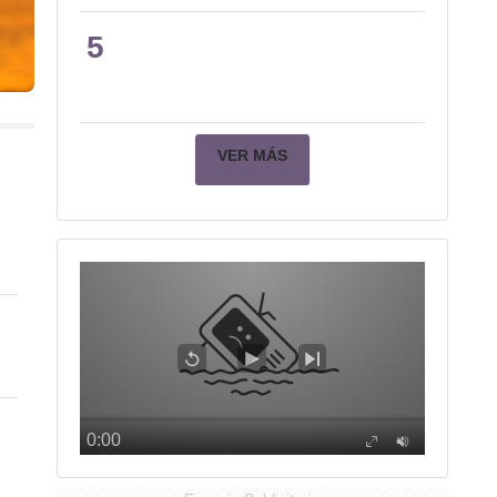
5
VER MÁS