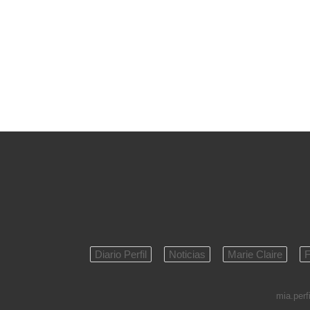
Diario Perfil
Noticias
Marie Claire
F
mia.perfi