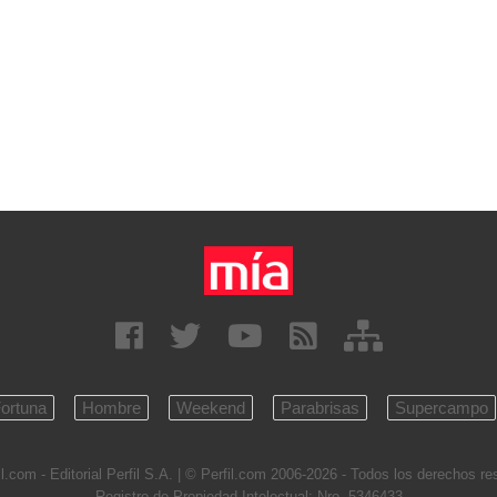
ortuna
Hombre
Weekend
Parabrisas
Supercampo
l.com - Editorial Perfil S.A.
| © Perfil.com 2006-2026 - Todos los derechos r
Registro de Propiedad Intelectual: Nro. 5346433