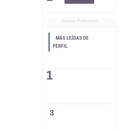
Espacio Publicitario
MÁS LEÍDAS DE
PERFIL
1
2
3