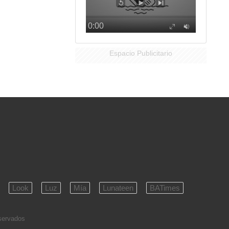
Espacio Publicitario
Look
Luz
Mía
Lunateen
BATimes
eservados