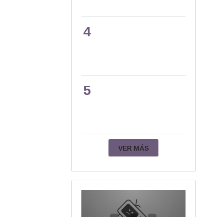
4
5
VER MÁS