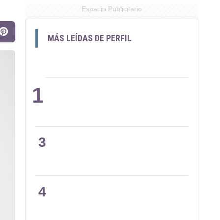
Espacio Publicitario
MÁS LEÍDAS DE PERFIL
1
2
3
4