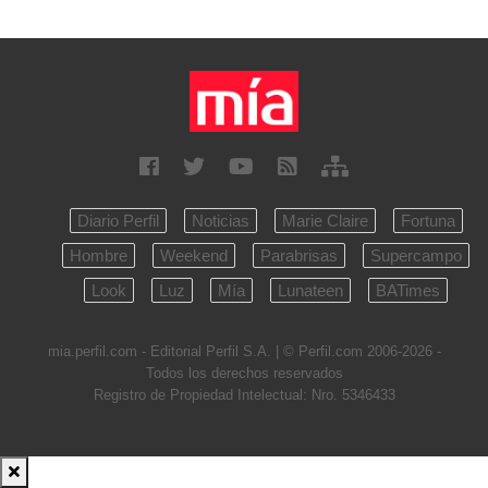
Diario Perfil
Noticias
Marie Claire
Fortuna
Hombre
Weekend
Parabrisas
Supercampo
Look
Luz
Mía
Lunateen
BATimes
mia.perfil.com - Editorial Perfil S.A.
| © Perfil.com 2006-2026 -
Todos los derechos reservados
Registro de Propiedad Intelectual: Nro. 5346433