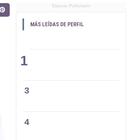
Espacio Publicitario
MÁS LEÍDAS DE PERFIL
1
2
3
4