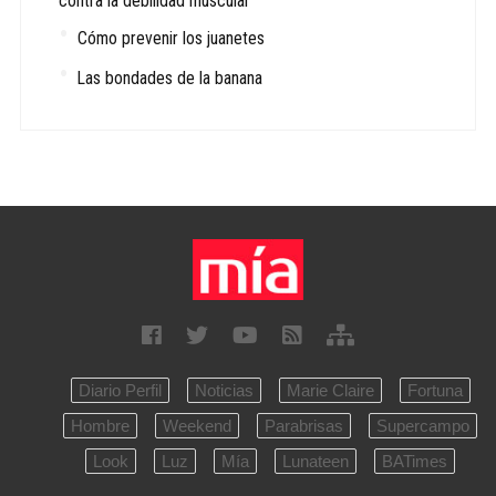
contra la debilidad muscular
Cómo prevenir los juanetes
Las bondades de la banana
Diario Perfil
Noticias
Marie Claire
Fortuna
Hombre
Weekend
Parabrisas
Supercampo
Look
Luz
Mía
Lunateen
BATimes