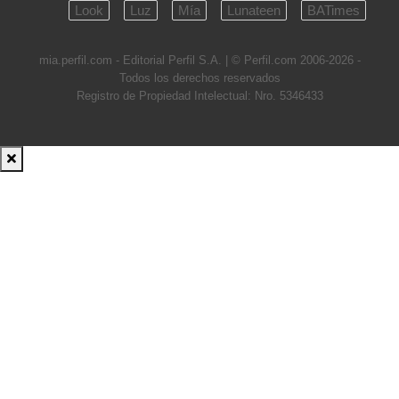
Look
Luz
Mía
Lunateen
BATimes
mia.perfil.com - Editorial Perfil S.A.
| © Perfil.com 2006-2026 -
Todos los derechos reservados
Registro de Propiedad Intelectual: Nro. 5346433