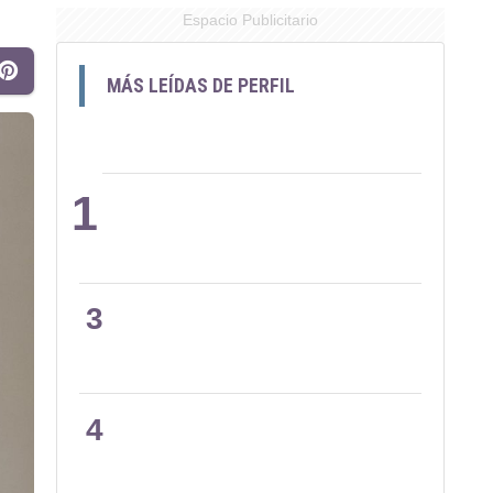
Espacio Publicitario
MÁS LEÍDAS DE PERFIL
1
2
3
4