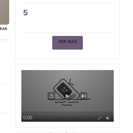
5
ORAN
VER MÁS