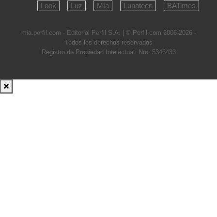
Look
Luz
Mía
Lunateen
BATimes
mia.perfil.com - Editorial Perfil S.A.
| © Perfil.com 2006-2026 -
Todos los derechos reservados
Registro de Propiedad Intelectual: Nro. 5346433