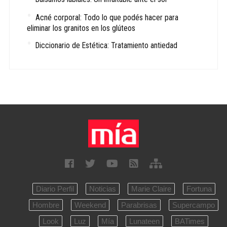
Acné corporal: Todo lo que podés hacer para
eliminar los granitos en los glúteos
Diccionario de Estética: Tratamiento antiedad
Diario Perfil
Noticias
Marie Claire
Fortuna
Hombre
Weekend
Parabrisas
Supercampo
Look
Luz
Mía
Lunateen
BATimes