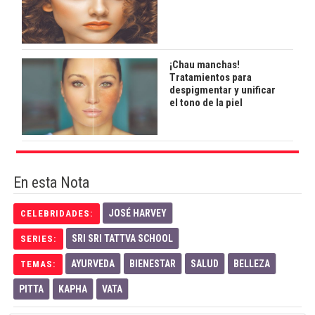
¡Chau manchas!
Tratamientos para
despigmentar y unificar
el tono de la piel
En esta Nota
JOSÉ HARVEY
CELEBRIDADES:
SRI SRI TATTVA SCHOOL
SERIES:
AYURVEDA
BIENESTAR
SALUD
BELLEZA
TEMAS:
PITTA
KAPHA
VATA