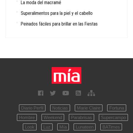
La moda del macramé
Superalimentos para la piel y el cabello
Peinados fáciles para brillar en las Fiestas
Diario Perfil
Noticias
Marie Claire
Fortuna
Hombre
Weekend
Parabrisas
Supercampo
Look
Luz
Mía
Lunateen
BATimes