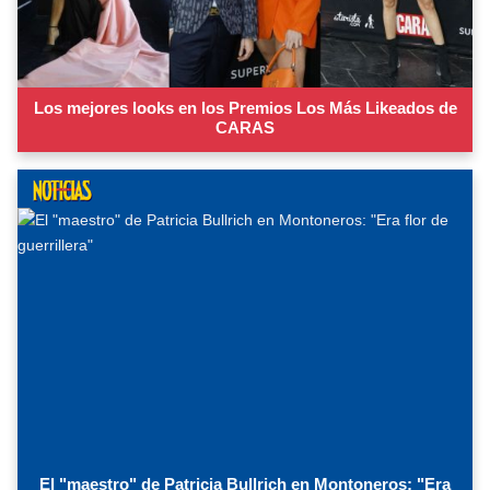
Los mejores looks en los Premios Los Más Likeados de
CARAS
El "maestro" de Patricia Bullrich en Montoneros: "Era